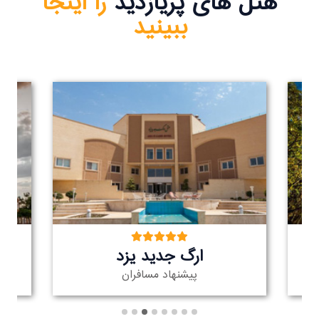
هتل های پریازدید
را اینجا
ببینید
ارگ جدید یزد
پیشنهاد مسافران