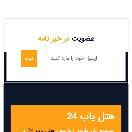
عضویت
در خبر نامه
ثبت
هتل یاب 24
سیستم یک پارچه رزرواسیون
هتل یاب 24
,با